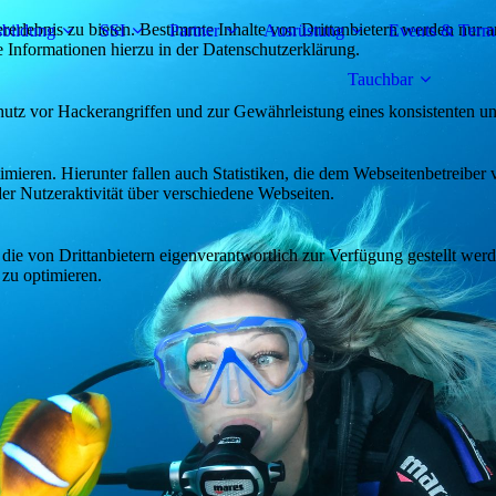
lebnis zu bieten. Bestimmte Inhalte von Drittanbietern werden nur ang
bildung
SSI
Partner
Ausrüstung
Events & Term
e Informationen hierzu in der Datenschutzerklärung.
Tauchbar
utz vor Hackerangriffen und zur Gewährleistung eines konsistenten un
ieren. Hierunter fallen auch Statistiken, die dem Webseitenbetreiber v
r Nutzeraktivität über verschiedene Webseiten.
 die von Drittanbietern eigenverantwortlich zur Verfügung gestellt wer
 zu optimieren.