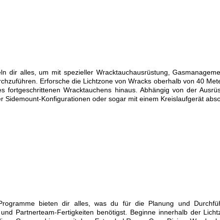
ln dir alles, um mit spezieller Wracktauchausrüstung, Gasmanagem
rchzuführen. Erforsche die Lichtzone von Wracks oberhalb von 40 Met
es fortgeschrittenen Wracktauchens hinaus. Abhängig von der Ausrü
 Sidemount-Konfigurationen oder sogar mit einem Kreislaufgerät abso
rogramme bieten dir alles, was du für die Planung und Durchfü
d Partnerteam-Fertigkeiten benötigst. Beginne innerhalb der Licht