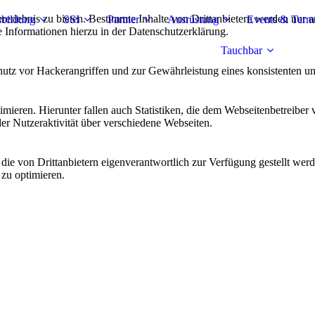
lebnis zu bieten. Bestimmte Inhalte von Drittanbietern werden nur ang
bildung
SSI
Partner
Ausrüstung
Events & Term
e Informationen hierzu in der Datenschutzerklärung.
Tauchbar
utz vor Hackerangriffen und zur Gewährleistung eines konsistenten un
ieren. Hierunter fallen auch Statistiken, die dem Webseitenbetreiber v
r Nutzeraktivität über verschiedene Webseiten.
 die von Drittanbietern eigenverantwortlich zur Verfügung gestellt wer
 zu optimieren.