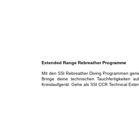
Extended Range Nitrox Diving
Extended Range
Extended Range Sidemount
Technical Extended Range
Hypoxic Trimix
Extended Range Rebreather Programme
Mit den SSI Rebreather Diving Programmen genießt
Bringe deine technischen Tauchfertigkeiten a
Kreislaufgerät. Gehe als SSI CCR Technical Ext
SCR Diving
SCR Extended Range
CCR Diving
CCR Extended Range