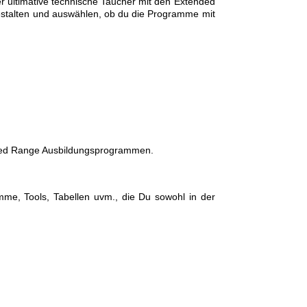
 ultimative technische Taucher mit den Extended
estalten und auswählen, ob du die Programme mit
nded Range Ausbildungsprogrammen.
me, Tools, Tabellen uvm., die Du sowohl in der