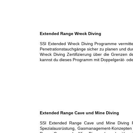
CCR Hypoxic Trimix
CCR Technical Extended Range
Extended Range Wreck Diving
SSI Extended Wreck Diving Programme vermitte
Penetrationstauchgänge sicher zu planen und du
Wreck Diving Zertifizierung über die Grenzen d
kannst du dieses Programm mit Doppelgerät- oder
Extended Range Wreck Diving
Technical Wreck Diving
Extended Range Cave und Mine Diving
SSI Extended Range Cave und Mine Diving P
Spezialausrüstung, Gasmanagement-Konzepten un