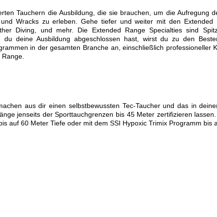
ten Tauchern die Ausbildung, die sie brauchen, um die Aufregung d
ffe und Wracks zu erleben. Gehe tiefer und weiter mit den Extend
her Diving, und mehr. Die Extended Range Specialties sind Spi
nn du deine Ausbildung abgeschlossen hast, wirst du zu den Best
ammen in der gesamten Branche an, einschließlich professioneller Ku
d Range.
achen aus dir einen selbstbewussten Tec-Taucher und das in dein
nge jenseits der Sporttauchgrenzen bis 45 Meter zertifizieren lasse
is auf 60 Meter Tiefe oder mit dem SSI Hypoxic Trimix Programm bis a