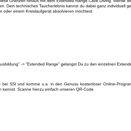
iese Grenzen hinaus mit dem Extended Range Cave Diving. Werde der
n. Dein technisches Taucherlebnis kannst du dabei ganz individuell g
n oder einem Kreislaufgerät absolvieren möchtest.
Ausbildung" -> "Extended Range" gelangst Du zu den einzelnen Exte
te bei SSI und komme u.a. in den Genuss kostenloser Online-Program
n kannst. Scanne hierzu einfach unseren QR-Code.