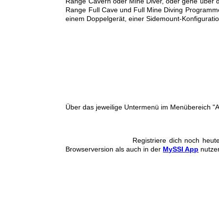
Range Cavern oder Mine Diver, oder gehe über d
Range Full Cave und Full Mine Diving Programme
einem Doppelgerät, einer Sidemount-Konfiguratio
Cave Diving
Cavern Diving
Full Cave Diving
Über das jeweilige Untermenü im Menübereich "
Registriere dich noch heu
Browserversion als auch in der
MySSI App
nutze